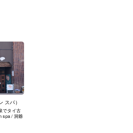
スン スパ）
泉でタイ古
 / 洞爺