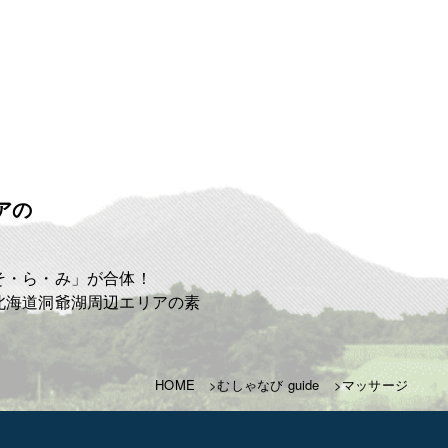
アの
ト
そ・ら・み」が合体！
北海道洞爺湖周辺エリアの素
HOME
むしゃなび guide
マッサージ