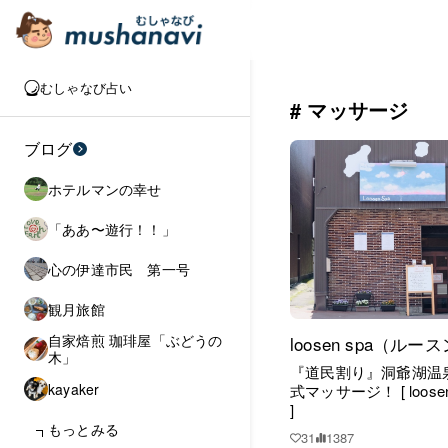
むしゃなび占い
# マッサージ
ブログ
ホテルマンの幸せ
「ああ〜遊行！！」
心の伊達市民 第一号
観月旅館
自家焙煎 珈琲屋「ぶどうの
loosen spa（ルー
木」
『道民割り』洞爺湖温
kayaker
式マッサージ！ [ loosen spa
]
もっとみる
31
1387