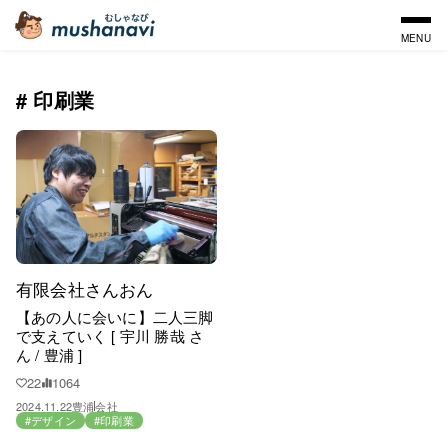
MENU
# 印刷業
有限会社さんおん
【あの人に会いに】二人三脚
で支えていく [ 宇川 勝哉 さ
ん / 豊浦 ]
22
1064
2024.11.22
豊浦
会社
#デザイン
#印刷業