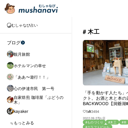
むしゃなび占い
# 木工
ブログ
観月旅館
ホテルマンの幸せ
「ああ〜遊行！！」
心の伊達市民 第一号
「手を動かす人たち」
自家焙煎 珈琲屋「ぶどうの
クト。お酒と木と本の
木」
BACKWOOD【洞爺湖
kayaker
5
3494
2022.09.27
お店
もっとみる
#ものづくり
#木工
#本
#クラフトビール