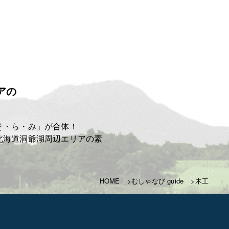
アの
ト
そ・ら・み」が合体！
北海道洞爺湖周辺エリアの素
HOME
むしゃなび guide
木工