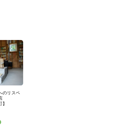
へのリスペ
店
町】