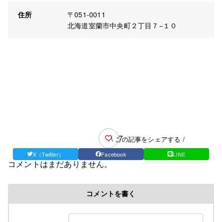
住所
〒051-0011
北海道室蘭市中央町２丁目７−１０
7
\ この記事をシェアする /
X（Twitter）
Facebook
LINE
コメントはまだありません。
コメントを書く