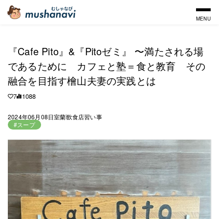
MENU
『Cafe Pito』&『Pitoゼミ』 〜満たされる場
であるために カフェと塾＝食と教育 その
融合を目指す檜山夫妻の実践とは
7
1088
2024年06月08日
室蘭
飲食店
習い事
#スープ