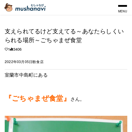
MENU
支えられてるけど支えてる～あなたらしくい
られる場所～ごちゃまぜ食堂
1
3406
2022年03月05日
飲食店
室蘭市中島町にある
『ごちゃまぜ食堂』
さん。