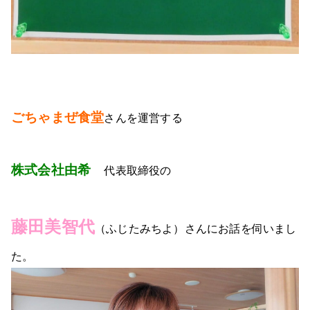
ごちゃまぜ食堂
さん
を運営する
株式会社由希
代表取締役の
藤田美智代
（ふじたみちよ）さん
にお話を伺いまし
た。